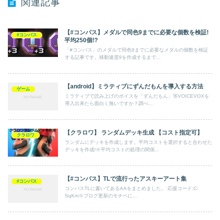
関連記事
【#コンパス】メダルで同色9までに必要な個数を検証!
#コンパス
平均250個!?
「#コンパス」のメダルで同色9までに必要なメダルの個数を検証
する記事です。移動速度9を作成するまで...
【android】ミラティブにずんだもんを導入する方法
ゲーム
ミラティブで読み上げのボイスを「ずんだもん」等VOICEVOXを
導入出来たら面白く無いですか？調べ...
【クラロワ】 ランダムデッキ生成 【コスト指定可】
クラロワ
ランダムにデッキを作成します。平均コストを選択すると合わせた
デッキを作成!※平均コストの処理の関係...
【#コンパス】TLで流行ったアスキーアート集
#コンパス
コンパスTLに書いてあるAAをまとめました。 応援コード:C-
SqKm※ブログ更新のモチベに...